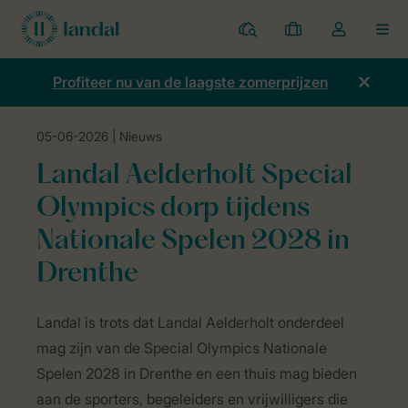
Parken
Mijn
Open
MEN
boekingen
de
dropdown
Profiteer nu van de laagste zomerprijzen
van
mijn
05-06-2026
| Nieuws
account
Home
Nieuws
Landal Aelderholt Special Olympics dorp tijdens N
Landal Aelderholt Special
Olympics dorp tijdens
Nationale Spelen 2028 in
Drenthe
Landal is trots dat Landal Aelderholt onderdeel
mag zijn van de Special Olympics Nationale
Spelen 2028 in Drenthe en een thuis mag bieden
aan de sporters, begeleiders en vrijwilligers die