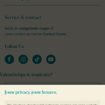
Service & contact
Bekijk de
veelgestelde vragen
of
neem contact op met het
Contact Center
.
Follow Us
facebook
instagram
tiktok
youtube
Vakantietips & inspiratie?