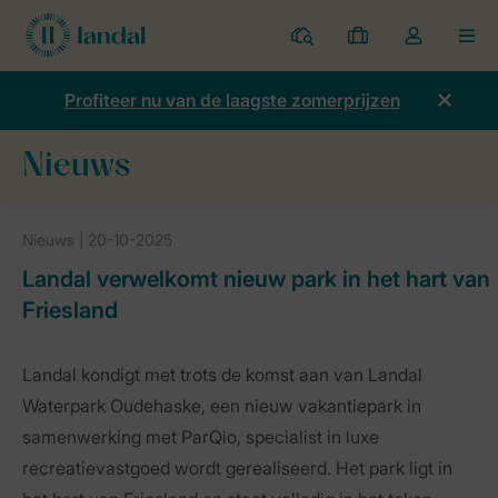
Parken
Mijn
Open
MEN
boekingen
de
dropdown
Profiteer nu van de laagste zomerprijzen
van
mijn
Nieuws
account
Home
Nieuws
Nieuws | 20-10-2025
Landal verwelkomt nieuw park in het hart van
Friesland
Landal kondigt met trots de komst aan van Landal
Waterpark Oudehaske, een nieuw vakantiepark in
samenwerking met ParQio, specialist in luxe
recreatievastgoed wordt gerealiseerd. Het park ligt in