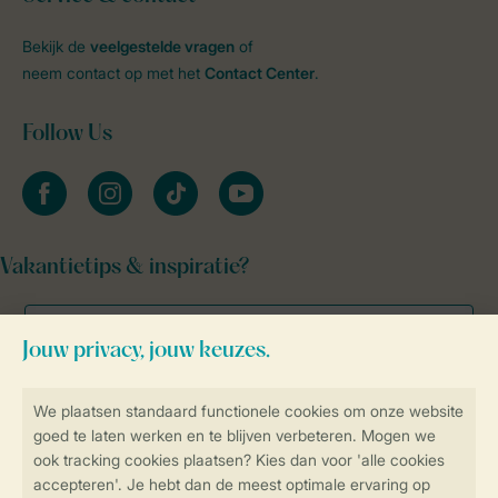
Bekijk de
veelgestelde vragen
of
neem contact op met het
Contact Center
.
Follow Us
facebook
instagram
tiktok
youtube
Vakantietips & inspiratie?
Veilig en snel online boeken