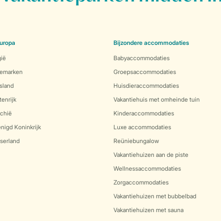
uropa
Bijzondere accommodaties
gië
Babyaccommodaties
nemarken
Groepsaccommodaties
sland
Huisdieraccommodaties
enrijk
Vakantiehuis met omheinde tuin
echië
Kinderaccommodaties
nigd Koninkrijk
Luxe accommodaties
serland
Reüniebungalow
Vakantiehuizen aan de piste
Wellnessaccommodaties
Zorgaccommodaties
Vakantiehuizen met bubbelbad
Vakantiehuizen met sauna