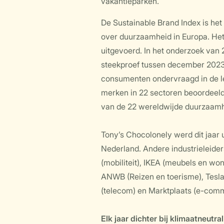
vakantieparken.
De Sustainable Brand Index is he
over duurzaamheid in Europa. Het 
uitgevoerd. In het onderzoek van
steekproef tussen december 2023
consumenten ondervraagd in de lee
merken in 22 sectoren beoordeeld
van de 22 wereldwijde duurzaamh
Tony’s Chocolonely werd dit jaar
Nederland. Andere industrieleiders
(mobiliteit), IKEA (meubels en won
ANWB (Reizen en toerisme), Tesl
(telecom) en Marktplaats (e-com
Elk jaar dichter bij klimaatneutral