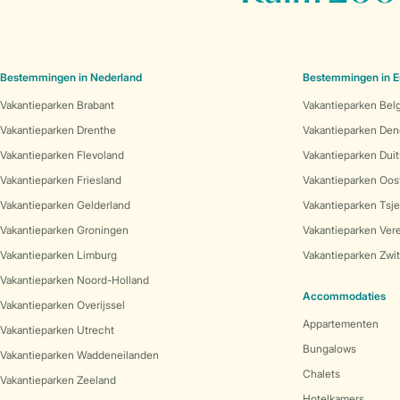
Bestemmingen in Nederland
Bestemmingen in E
Vakantieparken Brabant
Vakantieparken Bel
Vakantieparken Drenthe
Vakantieparken De
Vakantieparken Flevoland
Vakantieparken Duit
Vakantieparken Friesland
Vakantieparken Oost
Vakantieparken Gelderland
Vakantieparken Tsj
Vakantieparken Groningen
Vakantieparken Vere
Vakantieparken Limburg
Vakantieparken Zwit
Vakantieparken Noord-Holland
Accommodaties
Vakantieparken Overijssel
Appartementen
Vakantieparken Utrecht
Bungalows
Vakantieparken Waddeneilanden
Chalets
Vakantieparken Zeeland
Hotelkamers