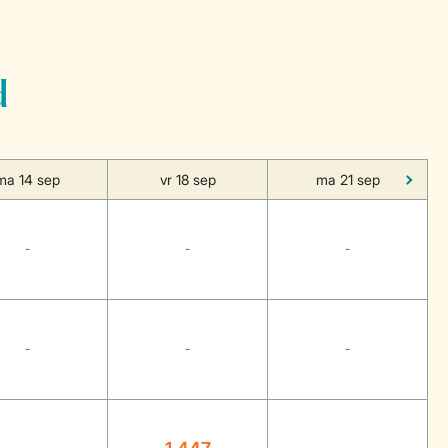
d
ma 14 sep
vr 18 sep
ma 21 sep
-
-
-
-
-
-