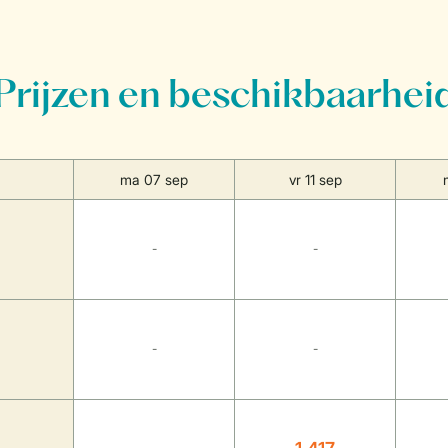
Prijzen en beschikbaarhei
ma 07 sep
vr 11 sep
-
-
-
-