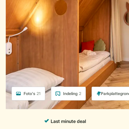
Foto's
21
Indeling
2