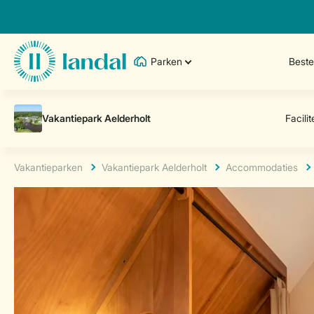
Parken
Best
Vakantieparken
Vakantiepark Aelderholt
Accommodaties