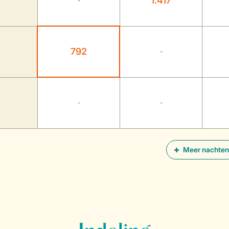
1.417
-
792
-
-
-
Meer nachten