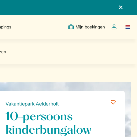
pings
Mijn boekingen
Taal w
Open de drop
Vakantiepark Aelderholt
10-persoons
kinderbungalow