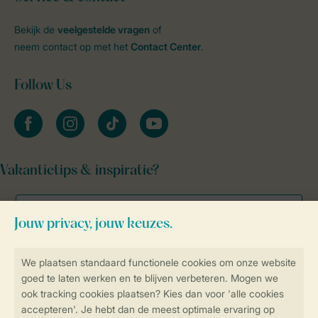
Bekijk de
veelgestelde vragen
of
neem contact op met het
Contact Center
.
Follow Us
facebook
instagram
tiktok
youtube
Vakantietips & inspiratie?
Veilig en snel online boeken