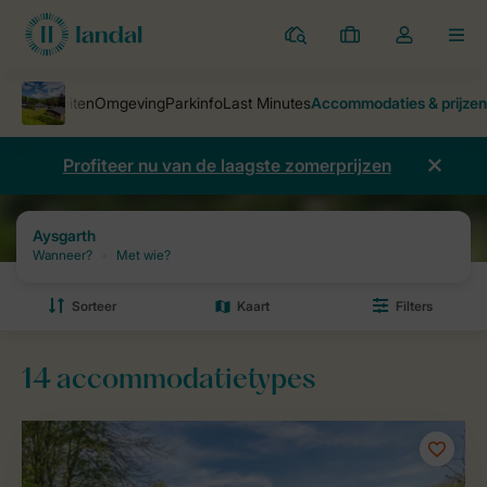
Parken
Mijn
Open
MEN
boekingen
de
dropdown
van
mijn
Profiteer nu van de laagste zomerprijzen
account
Vakantieparken
Aysgarth
Prijzen en beschikbaarheid