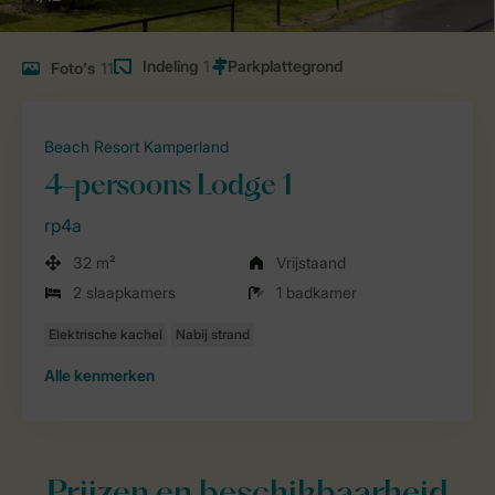
Indeling
1
Foto's
11
Beach Resort Kamperland
4-persoons Lodge 1
rp4a
32 m²
Vrijstaand
2 slaapkamers
1 badkamer
Alle
kenmerken