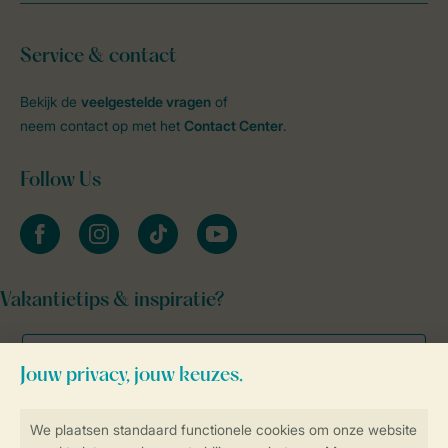
Service & contact
Bekijk de
veelgestelde vragen
of
neem contact op met het
Contact Center
.
Follow Us
facebook
instagram
tiktok
youtube
Vakantietips & inspiratie?