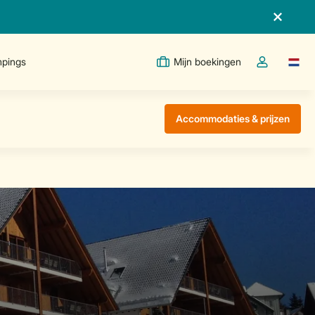
pings
Mijn boekingen
Taal w
Open de drop
Accommodaties & prijzen