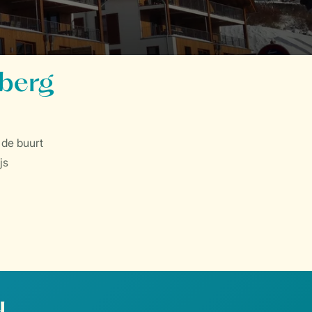
rberg
 de buurt
js