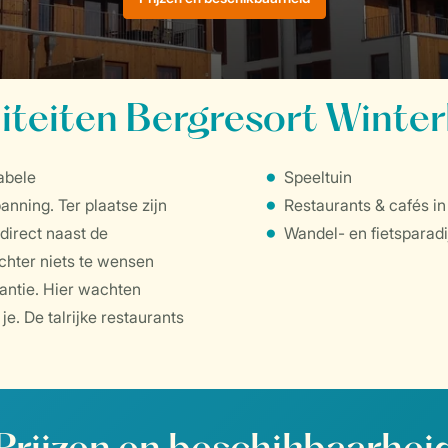
liteiten Bergresort Winte
abele
Speeltuin
nning. Ter plaatse zijn
Restaurants & cafés in
 direct naast de
Wandel- en fietsparadi
chter niets te wensen
kantie. Hier wachten
e. De talrijke restaurants