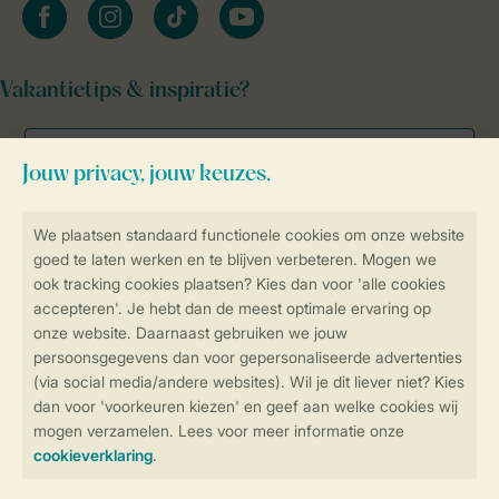
facebook
instagram
tiktok
youtube
Vakantietips & inspiratie?
Veilig en snel online boeken
Veilige gegevensoverdracht
Veilige betaling
Controle over jouw gegevens &
privacy