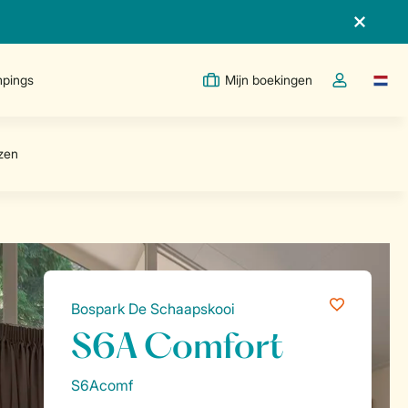
pings
Mijn boekingen
Taal w
Open de drop
Bospark De Schaapskooi
S6A Comfort
S6Acomf