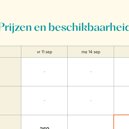
Prijzen en beschikbaarhei
vr 11 sep
ma 14 sep
-
-
-
-