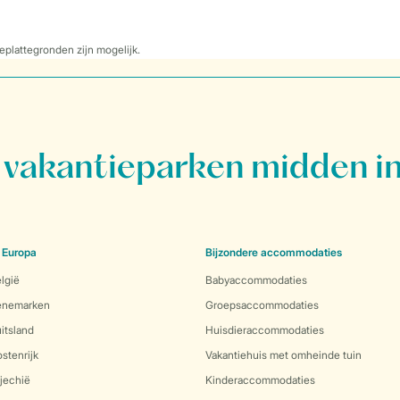
eplattegronden zijn mogelijk.
vakantieparken midden in
 Europa
Bijzondere accommodaties
lgië
Babyaccommodaties
Denemarken
Groepsaccommodaties
itsland
Huisdieraccommodaties
stenrijk
Vakantiehuis met omheinde tuin
jechië
Kinderaccommodaties