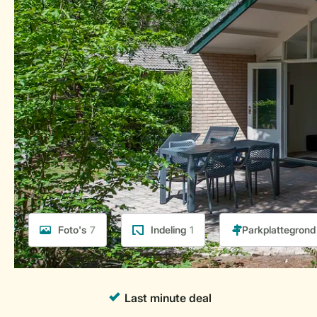
Foto's
7
Indeling
1