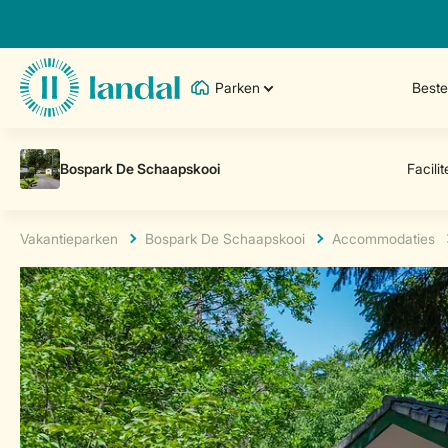
Parken
Best
Vakantieparken
Bospark De Schaapskooi
Accommodaties