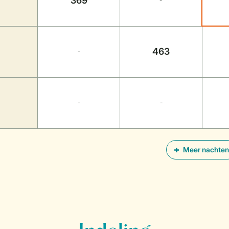
369
-
463
-
-
-
Meer nachten