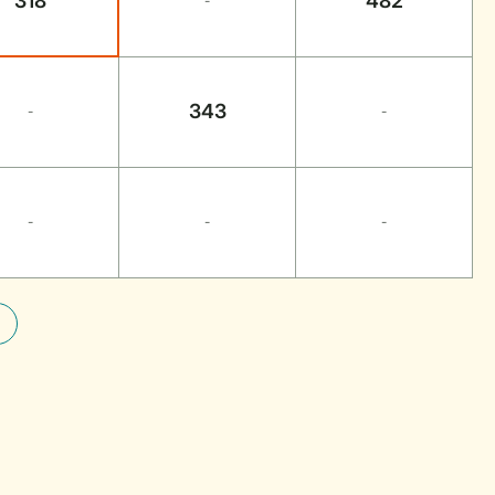
318
482
-
343
-
-
-
-
-