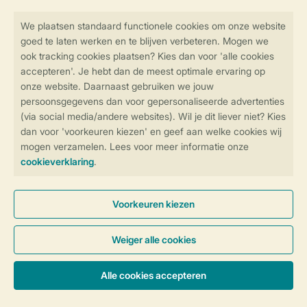
Veilig en snel online boeken
Veilige gegevensoverdracht
Veilige betaling
Controle over jouw gegevens &
privacy
Instellingen wijzigen
Algemene Voorwaarden
Privacy Notice
Cookies en banners
Disclaimer
Toegankelijkheid
© 2026 Landal