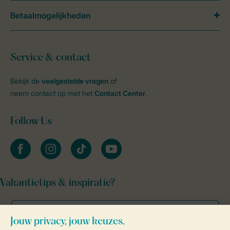
Betaalmogelijkheden
Service & contact
Bekijk de
veelgestelde vragen
of
neem contact op met het
Contact Center
.
Follow Us
facebook
instagram
tiktok
youtube
Vakantietips & inspiratie?