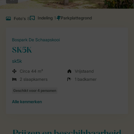
Indeling
1
Foto's
8
Bospark De Schaapskooi
SK5K
sk5k
Circa 44 m²
Vrijstaand
2 slaapkamers
1 badkamer
Alle
kenmerken