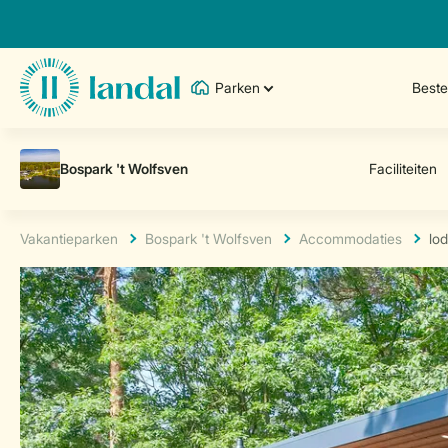
Parken
Best
Vakantieparken
Bospark 't Wolfsven
Accommodaties
lo