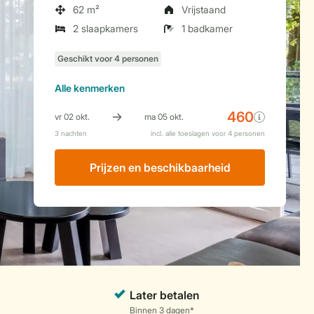
62 m²
Vrijstaand
2 slaapkamers
1 badkamer
Alle
kenmerken
Prijzen en beschikbaarheid