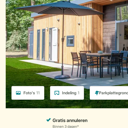
Foto's
11
Indeling
1