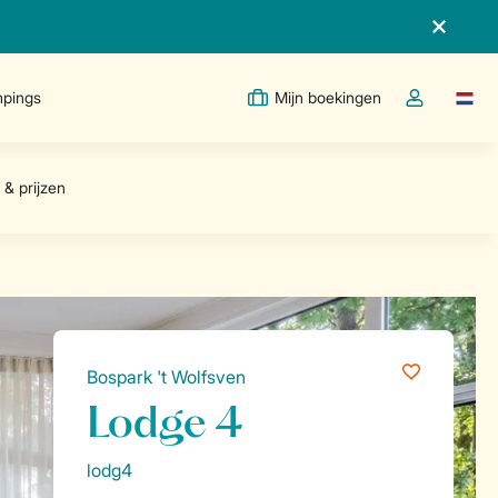
pings
Mijn boekingen
Taal w
Open de drop
Bospark 't Wolfsven
Lodge 4
lodg4