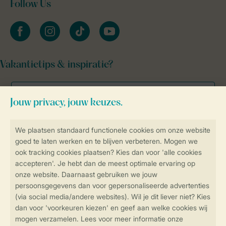
Follow Us
facebook
instagram
tiktok
youtube
Vakantietips & inspiratie?
Veilig en snel online boeken
Veilige gegevensoverdracht
Veilige betaling
Controle over jouw gegevens &