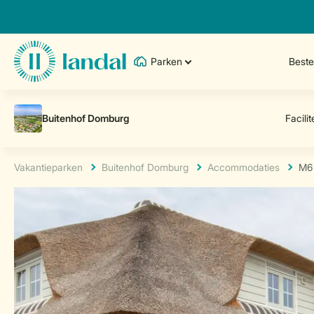
Parken
Best
Vakantieparken
Buitenhof Domburg
Accommodaties
M6