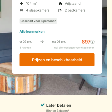
104 m²
Vrijstaand
4 slaapkamers
2 badkamers
Alle
kenmerken
Prijzen en beschikbaarheid