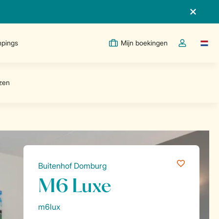
pings
Mijn boekingen
Taal w
Open de drop
Buitenhof Domburg
M6 Luxe
m6lux