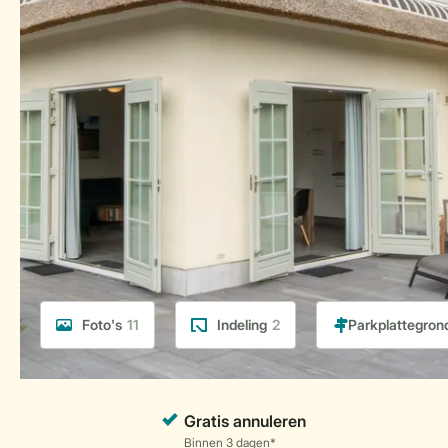
Foto's
11
Indeling
2