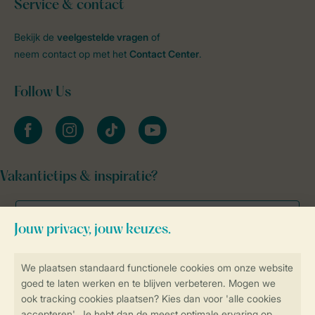
Service & contact
Bekijk de
veelgestelde vragen
of
neem contact op met het
Contact Center
.
Follow Us
facebook
instagram
tiktok
youtube
Vakantietips & inspiratie?
Veilig en snel online boeken