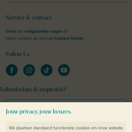
Service & contact
Bekijk de
veelgestelde vragen
of
neem contact op met het
Contact Center
.
Follow Us
facebook
instagram
tiktok
youtube
Vakantietips & inspiratie?