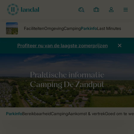
Parken
Mijn
Open
MEN
boekingen
de
dropdown
van
mijn
Profiteer nu van de laagste zomerprijzen
account