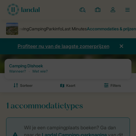
Parken
Mijn
Open
MEN
boekingen
de
dropdown
van
mijn
Profiteer nu van de laagste zomerprijzen
account
Vakantieparken
Camping Dishoek
Prijzen en beschikbaarheid