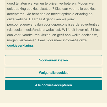
Thema's
Vakantie met kinderen
Activiteiten
Service
Over Landal
Meer Landal
Betaalmogelijkheden