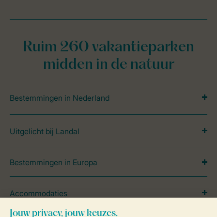
Ruim 260 vakantieparken
midden in de natuur
Bestemmingen in Nederland
Uitgelicht bij Landal
Bestemmingen in Europa
Accommodaties