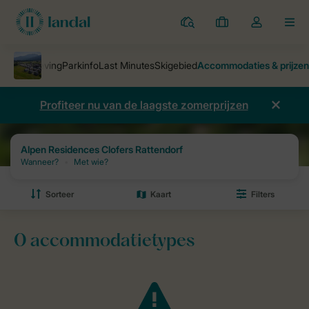
Parken
Mijn
Open
MEN
boekingen
de
dropdown
van
mijn
Profiteer nu van de laagste zomerprijzen
account
Home
Vakantieparken
Alpen Residences Clofers Rattendorf
P