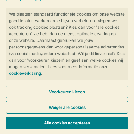
Bijzondere accommodaties
Vakantie in de natuur
Thema's
Vakantie met kinderen
Activiteiten
Service
Over Landal
Meer Landal