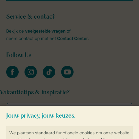
Service & contact
Bekijk de
veelgestelde vragen
of
neem contact op met het
Contact Center
.
Follow Us
facebook
instagram
tiktok
youtube
Vakantietips & inspiratie?