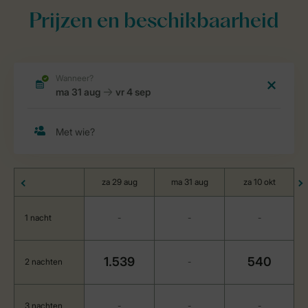
Prijzen en beschikbaarheid
za 29 aug
ma 31 aug
za 10 okt
1 nacht
-
-
-
1.539
540
2 nachten
-
3 nachten
-
-
-