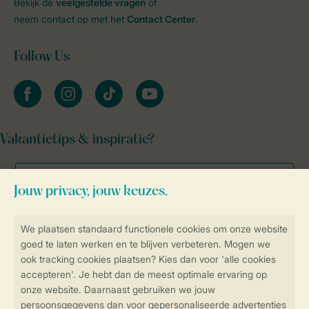
Bekijk de
veelgestelde vragen
of
neem contact op met het
Contact Center
.
Follow Us
facebook
instagram
tiktok
youtube
Vakantietips & inspiratie?
Veilig en snel online boeken
Veilige gegevensoverdracht
Veilige betaling