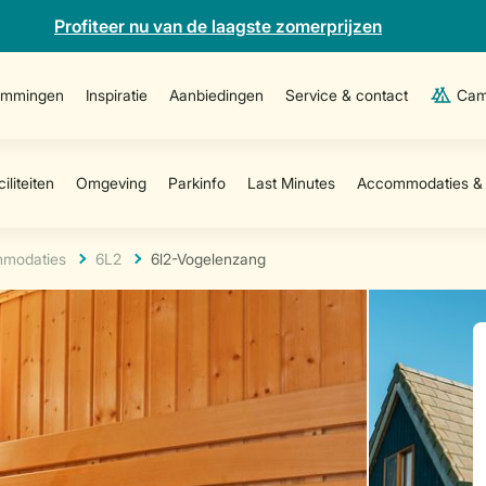
Profiteer nu van de laagste zomerprijzen
emmingen
Inspiratie
Aanbiedingen
Service & contact
Cam
modaties
6L2
6l2-Vogelenzang