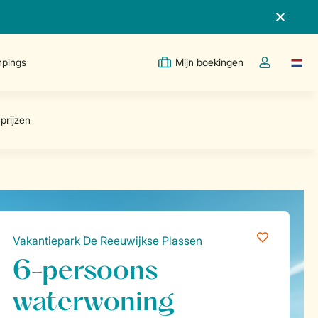
pings
Mijn boekingen
Taal w
Open de drop
Vakantiepark De Reeuwijkse Plassen
6-persoons
waterwoning