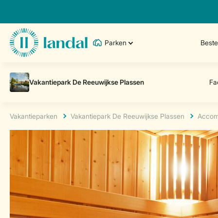
Parken
Best
Vakantieparken
Vakantiepark De Reeuwijkse Plassen
Accom