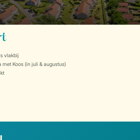
rt
 vlakbij
met Koos (in juli & augustus)
kt