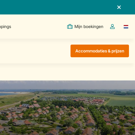
pings
Mijn boekingen
Taal w
Open de drop
Accommodaties & prijzen