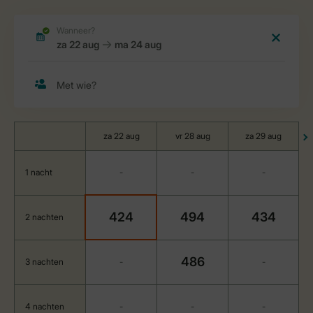
za 22 aug
vr 28 aug
za 29 aug
1 nacht
-
-
-
424
494
434
2 nachten
486
3 nachten
-
-
4 nachten
-
-
-