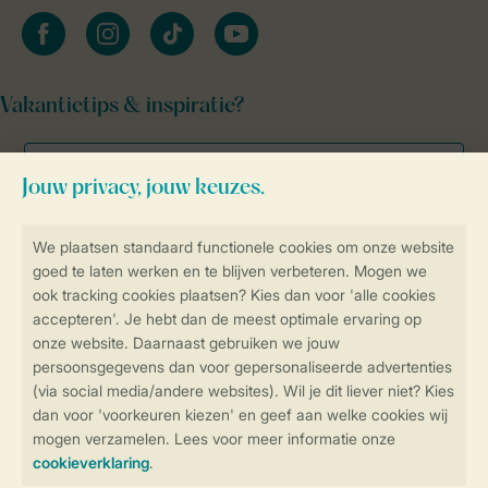
facebook
instagram
tiktok
youtube
Vakantietips & inspiratie?
Veilig en snel online boeken
Veilige gegevensoverdracht
Veilige betaling
Controle over jouw gegevens &
privacy