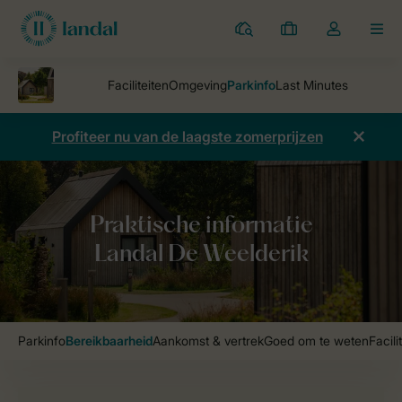
Parken
Mijn
Open
MEN
boekingen
de
dropdown
van
mijn
Profiteer nu van de laagste zomerprijzen
account