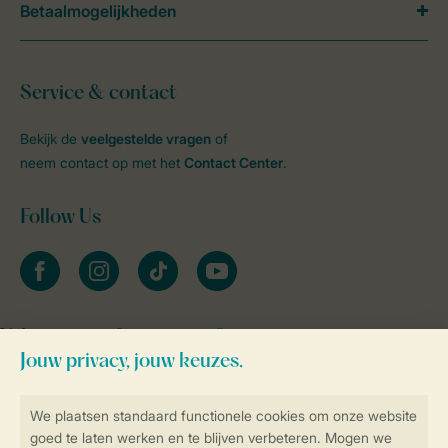
Betaalmogelijkheden
Service & contact
Bekijk de
veelgestelde vragen
of
neem contact op met het
Contact Center
.
Follow Us
facebook
instagram
tiktok
youtube
Vakantietips & inspiratie?