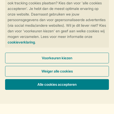
Veilig en snel online boeken
Veilige gegevensoverdracht
Veilige betaling
Controle over jouw gegevens &
privacy
Instellingen wijzigen
Algemene Voorwaarden
Privacy Notice
Cookies en banners
Accommodaties & prijzen
Disclaimer
Toegankelijkheid
© 2026 Landal