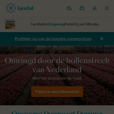
Parken
Mijn
Open
MEN
boekingen
de
dropdown
van
mijn
Profiteer nu van de laagste zomerprijzen
account
Vakantieparken
Duinresort Dunimar
Omgeving
Prijzen en beschikbaarheid