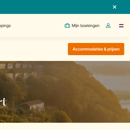
pings
Mijn boekingen
Taal w
Open de drop
Accommodaties & prijzen