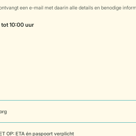
org
ET OP: ETA én paspoort verplicht