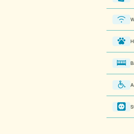
W
H
B
A
S