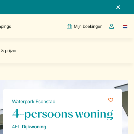
pings
Mijn boekingen
Taal w
Open de drop
Waterpark Esonstad
4-persoons woning
4EL
Dijkwoning