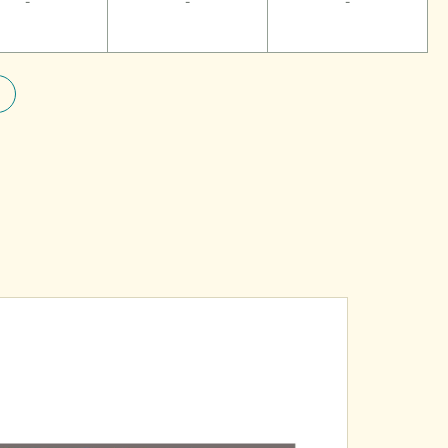
-
-
-