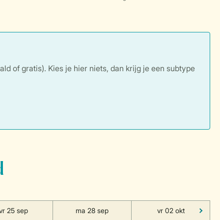
of gratis). Kies je hier niets, dan krijg je een subtype
d
vr 25 sep
ma 28 sep
vr 02 okt