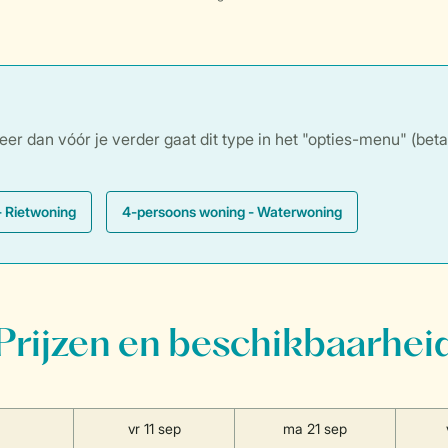
 dan vóór je verder gaat dit type in het "opties-menu" (betaald 
- Rietwoning
4-persoons woning - Waterwoning
Prijzen en beschikbaarhei
vr 11 sep
ma 21 sep