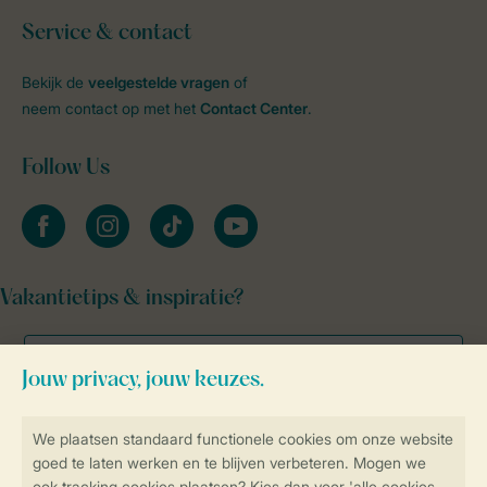
Service & contact
Bekijk de
veelgestelde vragen
of
neem contact op met het
Contact Center
.
Follow Us
facebook
instagram
tiktok
youtube
Vakantietips & inspiratie?