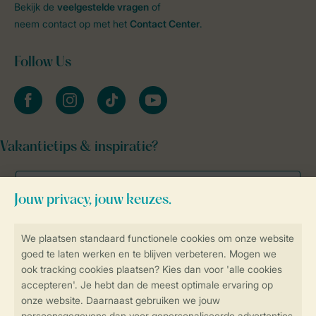
Bekijk de
veelgestelde vragen
of
neem contact op met het
Contact Center
.
Follow Us
facebook
instagram
tiktok
youtube
Vakantietips & inspiratie?
Veilig en snel online boeken
Veilige gegevensoverdracht