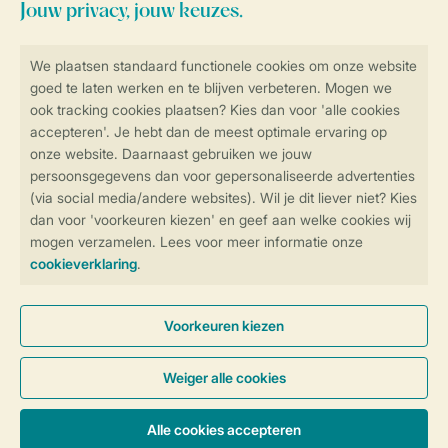
Veilig en snel online boeken
Veilige gegevensoverdracht
Veilige betaling
Controle over jouw gegevens &
privacy
Instellingen wijzigen
Algemene Voorwaarden
Privacy Notice
Cookies en banners
Disclaimer
Toegankelijkheid
© 2026 Landal