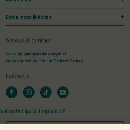
Betaalmogelijkheden
Service & contact
Bekijk de
veelgestelde vragen
of
neem contact op met het
Contact Center
.
Follow Us
facebook
instagram
tiktok
youtube
Vakantietips & inspiratie?