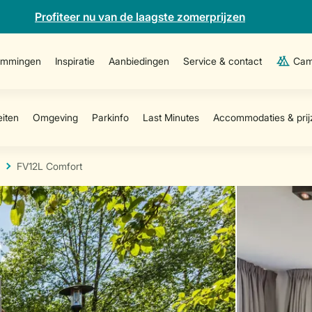
Profiteer nu van de laagste zomerprijzen
emmingen
Inspiratie
Aanbiedingen
Service & contact
Cam
FV12L Comfort