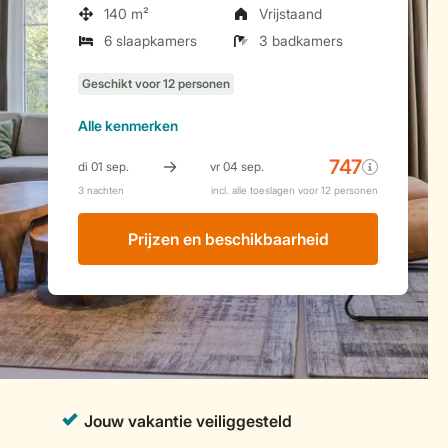
140 m²
Vrijstaand
6 slaapkamers
3 badkamers
Alle
kenmerken
Prijzen en beschikbaarheid