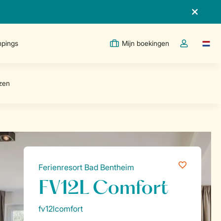
pings
Mijn boekingen
Taal w
Open de drop
Ferienresort Bad Bentheim
FV12L Comfort
fv12lcomfort