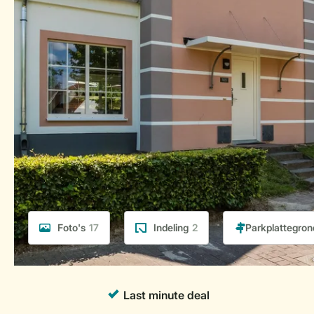
Foto's
17
Indeling
2