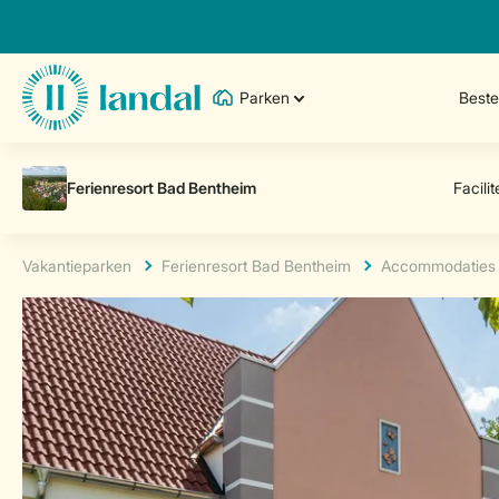
Parken
Best
Vakantieparken
Ferienresort Bad Bentheim
Accommodaties