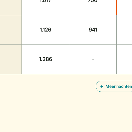
1.017
750
1.126
941
1.286
-
Meer nachten