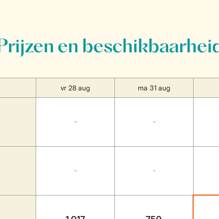
Prijzen en beschikbaarhei
vr 28 aug
ma 31 aug
-
-
-
-