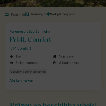
Indeling
2
Foto's
16
Ferienresort Bad Bentheim
FV14L Comfort
fv14lcomfort
159 m²
Vrijstaand
6 slaapkamers
3 badkamers
Alle
kenmerken