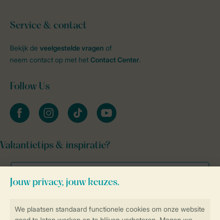
Service & contact
Bekijk de
veelgestelde vragen
of
neem contact op met het
Contact Center
.
Follow Us
facebook
instagram
tiktok
youtube
Vakantietips & inspiratie?