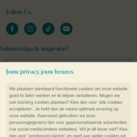
Follow Us
facebook
instagram
tiktok
youtube
Vakantietips & inspiratie?
Veilig en snel online boeken
Veilige gegevensoverdracht
Veilige betaling