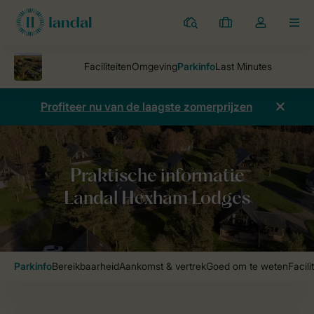
Parken
Mijn
Open
MEN
boekingen
de
dropdown
van
mijn
Profiteer nu van de laagste zomerprijzen
account