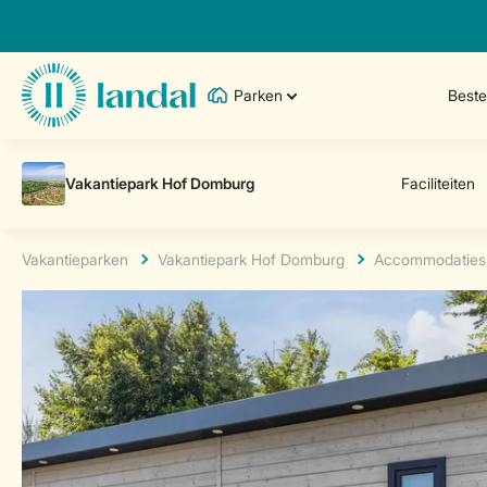
Parken
Best
Vakantieparken
Vakantiepark Hof Domburg
Accommodaties