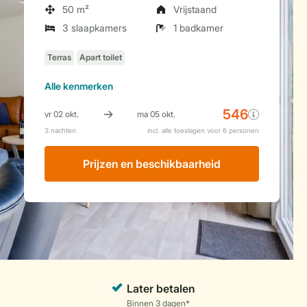
50 m²
Vrijstaand
3 slaapkamers
1 badkamer
Alle
kenmerken
Prijzen en beschikbaarheid