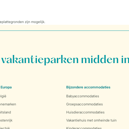
eplattegronden zijn mogelijk.
vakantieparken midden in
 Europa
Bijzondere accommodaties
lgië
Babyaccommodaties
Denemarken
Groepsaccommodaties
itsland
Huisdieraccommodaties
stenrijk
Vakantiehuis met omheinde tuin
jechië
Kinderaccommodaties