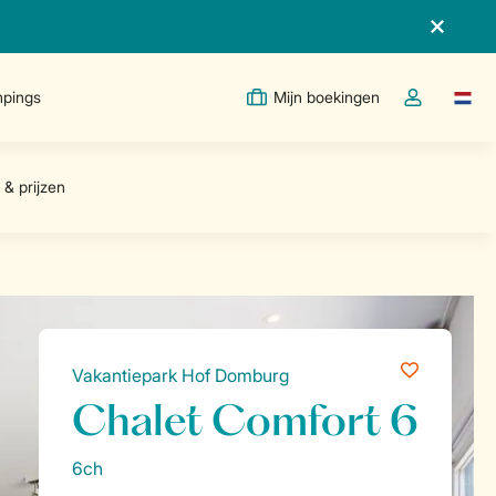
pings
Mijn boekingen
Taal w
Open de drop
Vakantiepark Hof Domburg
Chalet Comfort 6
6ch