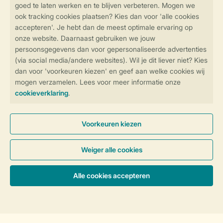
Veilig en snel online boeken
Veilige gegevensoverdracht
Veilige betaling
Controle over jouw gegevens &
privacy
Instellingen wijzigen
Algemene Voorwaarden
Privacy Notice
Cookies en banners
Accommodaties & prijzen
Disclaimer
Toegankelijkheid
© 2026 Landal