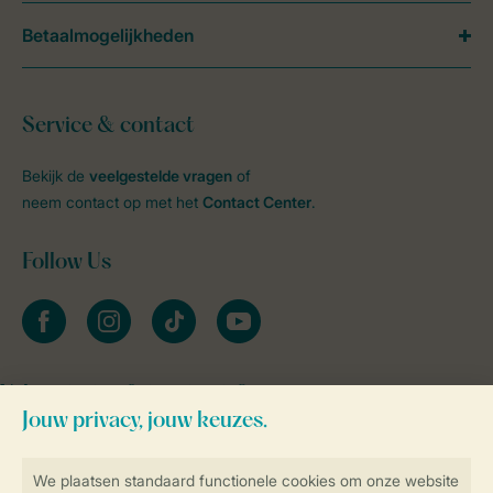
Betaalmogelijkheden
Service & contact
Bekijk de
veelgestelde vragen
of
neem contact op met het
Contact Center
.
Follow Us
facebook
instagram
tiktok
youtube
Vakantietips & inspiratie?