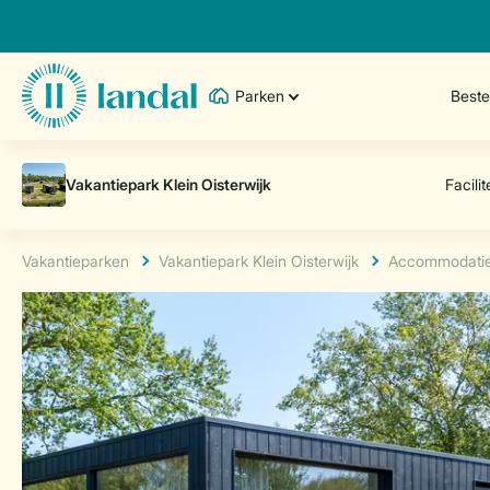
Parken
Best
Vakantieparken
Vakantiepark Klein Oisterwijk
Accommodati