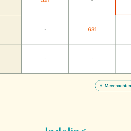
521
-
631
-
-
-
Meer nachten