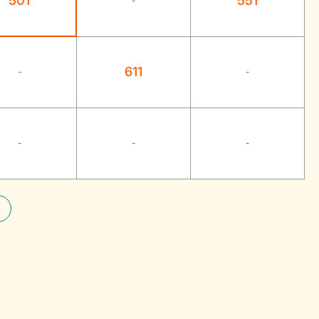
501
551
-
611
-
-
-
-
-