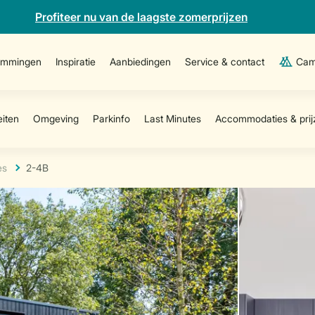
Profiteer nu van de laagste zomerprijzen
emmingen
Inspiratie
Aanbiedingen
Service & contact
Cam
es
2-4B