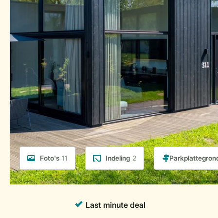
Foto's
11
Indeling
2