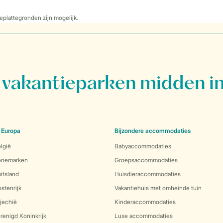
eplattegronden zijn mogelijk.
vakantieparken midden in
 Europa
Bijzondere accommodaties
lgië
Babyaccommodaties
Denemarken
Groepsaccommodaties
itsland
Huisdieraccommodaties
stenrijk
Vakantiehuis met omheinde tuin
jechië
Kinderaccommodaties
renigd Koninkrijk
Luxe accommodaties