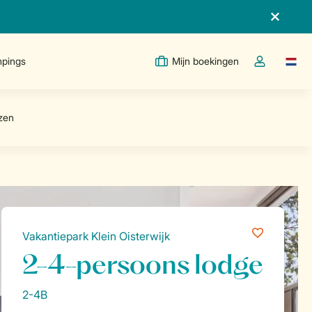
pings
Mijn boekingen
Taal w
Open de drop
Vakantiepark Klein Oisterwijk
2-4-persoons lodge
2-4B