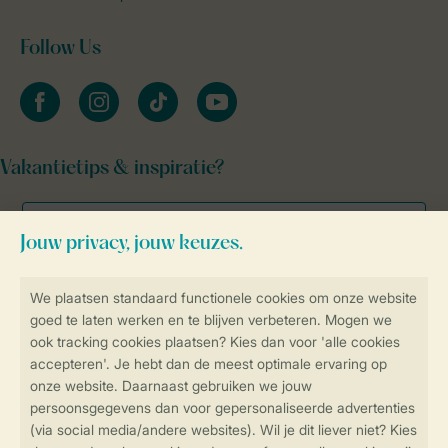
Follow Us
facebook
instagram
tiktok
youtube
Vakantietips & inspiratie?
Veilig en snel online boeken
Veilige gegevensoverdracht
Veilige betaling