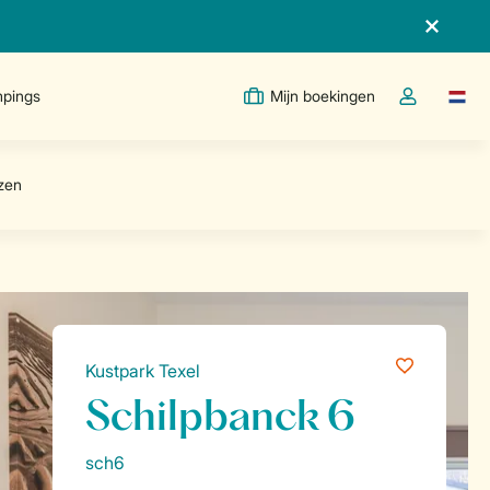
pings
Mijn boekingen
Taal w
Open de drop
Kustpark Texel
Schilpbanck 6
sch6