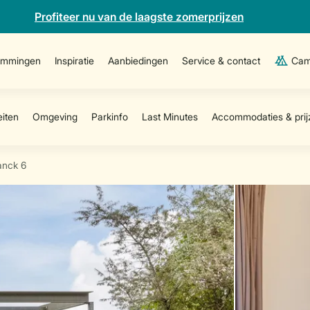
Profiteer nu van de laagste zomerprijzen
emmingen
Inspiratie
Aanbiedingen
Service & contact
Cam
anck 6