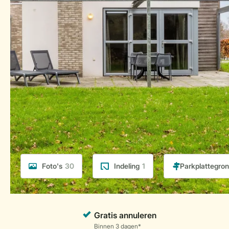
Foto's
30
Indeling
1