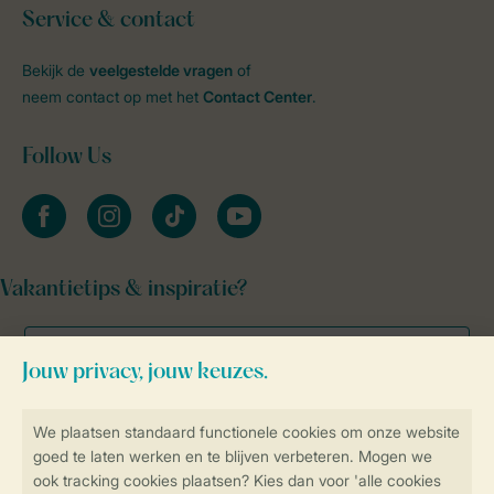
Service & contact
Bekijk de
veelgestelde vragen
of
neem contact op met het
Contact Center
.
Follow Us
facebook
instagram
tiktok
youtube
Vakantietips & inspiratie?
Veilig en snel online boeken