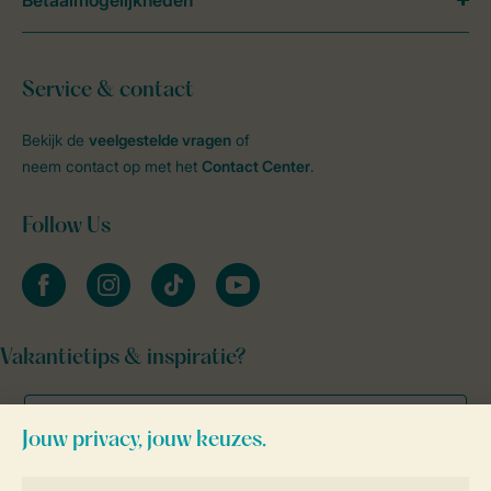
Betaalmogelijkheden
Service & contact
Bekijk de
veelgestelde vragen
of
neem contact op met het
Contact Center
.
Follow Us
facebook
instagram
tiktok
youtube
Vakantietips & inspiratie?