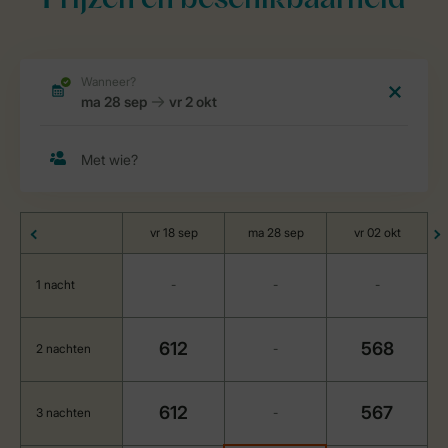
Prijzen en beschikbaarheid
vr 18 sep
ma 28 sep
vr 02 okt
1 nacht
-
-
-
612
568
2 nachten
-
612
567
3 nachten
-