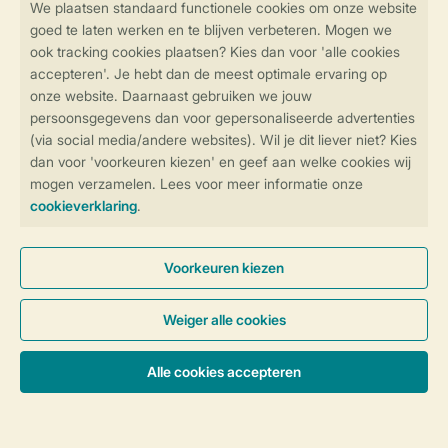
Veilig en snel online boeken
Veilige gegevensoverdracht
Veilige betaling
Controle over jouw gegevens &
privacy
Instellingen wijzigen
Algemene Voorwaarden
Privacy Notice
Cookies en banners
Disclaimer
Toegankelijkheid
© 2026 Landal