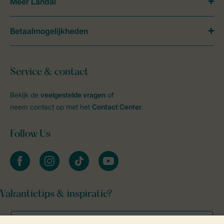
Meer Landal
Betaalmogelijkheden
Service & contact
Bekijk de
veelgestelde vragen
of
neem contact op met het
Contact Center
.
Follow Us
facebook
instagram
tiktok
youtube
Vakantietips & inspiratie?