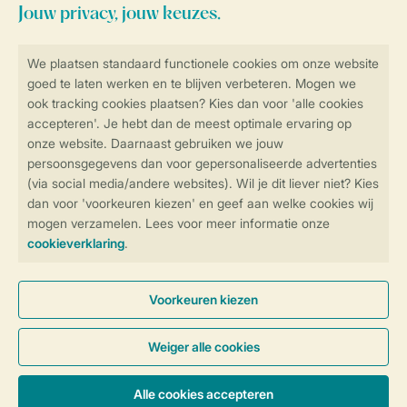
Veilig en snel online boeken
Veilige gegevensoverdracht
Veilige betaling
Controle over jouw gegevens &
privacy
Instellingen wijzigen
Algemene Voorwaarden
Privacy Notice
Cookies en banners
Disclaimer
Toegankelijkheid
© 2026 Landal