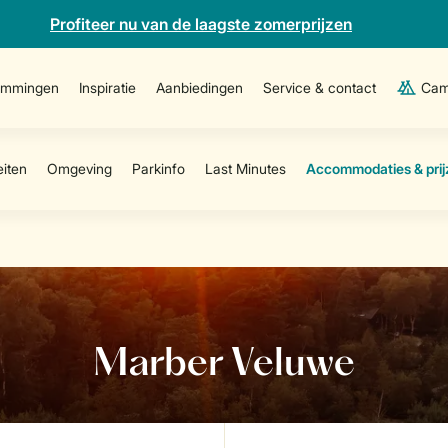
Profiteer nu van de laagste zomerprijzen
emmingen
Inspiratie
Aanbiedingen
Service & contact
Cam