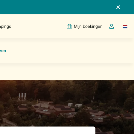
pings
Mijn boekingen
Taal w
Open de drop