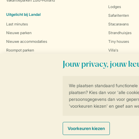
Vakantieparken Zuid-Holland
Lodges
Uitgelicht bij Landal
Safaritenten
Last minutes
Stacaravans
Nieuwe parken
Strandhuisjes
Nieuwe accommodaties
Tiny houses
Roompot parken
Villa's
Waterbungalows