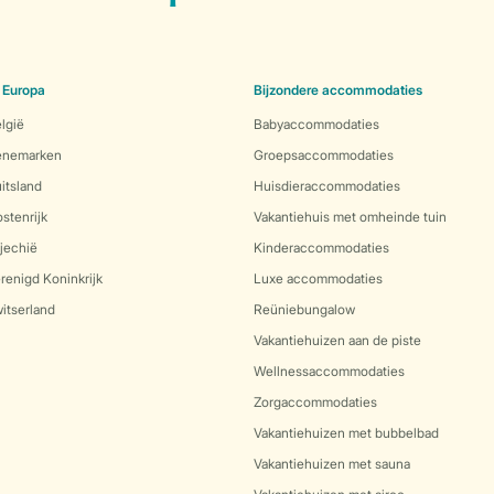
 Europa
Bijzondere accommodaties
lgië
Babyaccommodaties
Denemarken
Groepsaccommodaties
itsland
Huisdieraccommodaties
stenrijk
Vakantiehuis met omheinde tuin
jechië
Kinderaccommodaties
renigd Koninkrijk
Luxe accommodaties
itserland
Reüniebungalow
Vakantiehuizen aan de piste
Wellnessaccommodaties
Zorgaccommodaties
Vakantiehuizen met bubbelbad
Vakantiehuizen met sauna