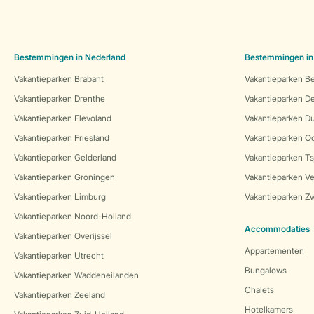
Bestemmingen in Nederland
Bestemmingen in
Vakantieparken Brabant
Vakantieparken Be
Vakantieparken Drenthe
Vakantieparken 
Vakantieparken Flevoland
Vakantieparken Du
Vakantieparken Friesland
Vakantieparken Oo
Vakantieparken Gelderland
Vakantieparken Ts
Vakantieparken Groningen
Vakantieparken Ve
Vakantieparken Limburg
Vakantieparken Zw
Vakantieparken Noord-Holland
Accommodaties
Vakantieparken Overijssel
Appartementen
Vakantieparken Utrecht
Bungalows
Vakantieparken Waddeneilanden
Chalets
Vakantieparken Zeeland
Hotelkamers