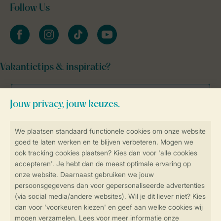
Follow Us
facebook
instagram
tiktok
youtube
Vakantietips & inspiratie?
Veilig en snel online boeken
Veilige gegevensoverdracht
Veilige betaling