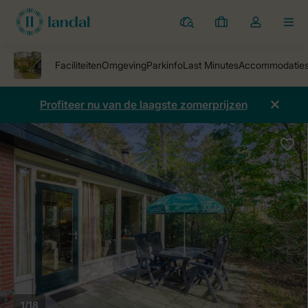
Parken
Mijn
Open
MEN
boekingen
de
dropdown
van
mijn
Profiteer nu van de laagste zomerprijzen
account
1/18