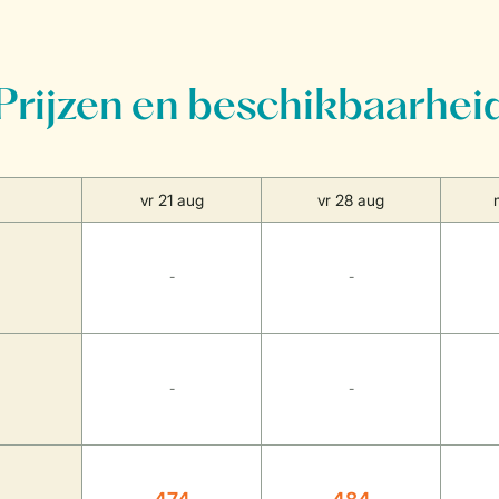
Prijzen en beschikbaarhei
vr 21 aug
vr 28 aug
-
-
-
-