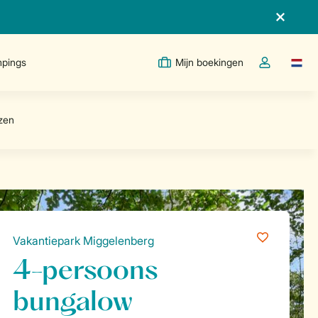
pings
Mijn boekingen
Taal w
Open de drop
Vakantiepark Miggelenberg
4-persoons
bungalow