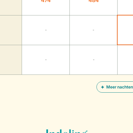
474
484
-
-
-
-
Meer nachten