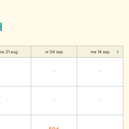
d
ma 31 aug
vr 04 sep
ma 14 sep
-
-
-
-
-
-