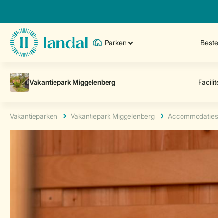
Parken
Best
Vakantieparken
Vakantiepark Miggelenberg
Accommodaties