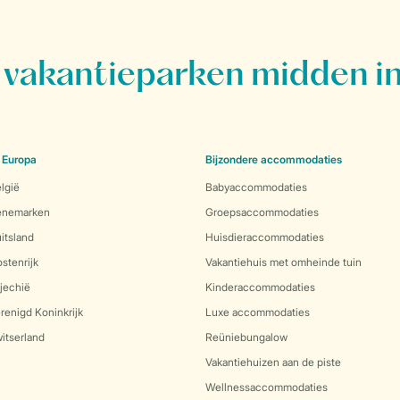
vakantieparken midden in
 Europa
Bijzondere accommodaties
lgië
Babyaccommodaties
Denemarken
Groepsaccommodaties
itsland
Huisdieraccommodaties
stenrijk
Vakantiehuis met omheinde tuin
jechië
Kinderaccommodaties
renigd Koninkrijk
Luxe accommodaties
itserland
Reüniebungalow
Vakantiehuizen aan de piste
Wellnessaccommodaties