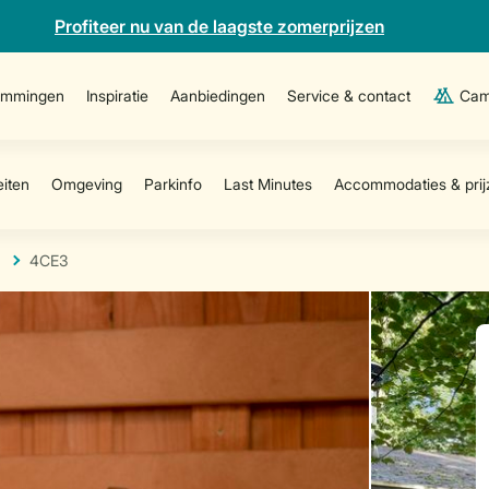
Profiteer nu van de laagste zomerprijzen
emmingen
Inspiratie
Aanbiedingen
Service & contact
Cam
4CE3