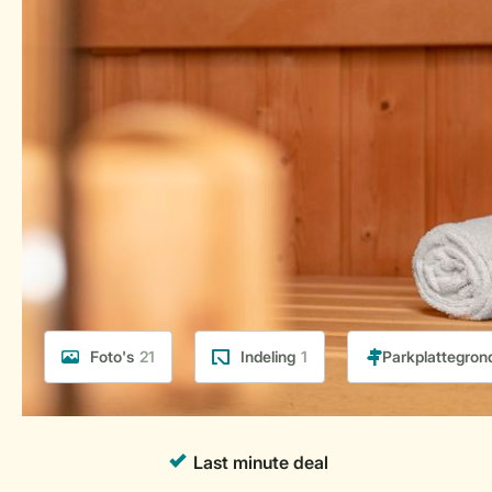
Foto's
21
Indeling
1