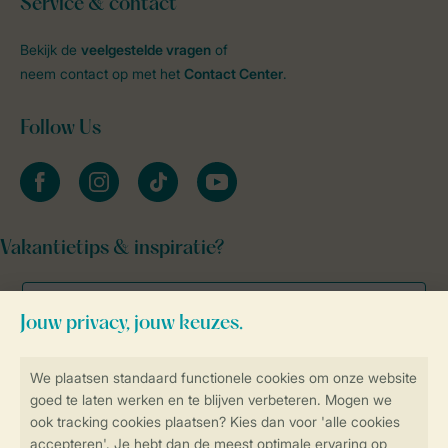
Service & contact
Bekijk de
veelgestelde vragen
of
neem contact op met het
Contact Center
.
Follow Us
facebook
instagram
tiktok
youtube
Vakantietips & inspiratie?
Veilig en snel online boeken