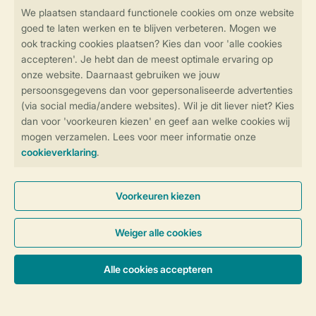
Veilig en snel online boeken
Veilige gegevensoverdracht
Veilige betaling
Controle over jouw gegevens &
privacy
Instellingen wijzigen
Algemene Voorwaarden
Privacy Notice
Cookies en banners
Disclaimer
Toegankelijkheid
© 2026 Landal