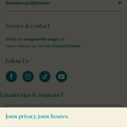
Betaalmogelijkheden
Service & contact
Bekijk de
veelgestelde vragen
of
neem contact op met het
Contact Center
.
Follow Us
facebook
instagram
tiktok
youtube
Vakantietips & inspiratie?