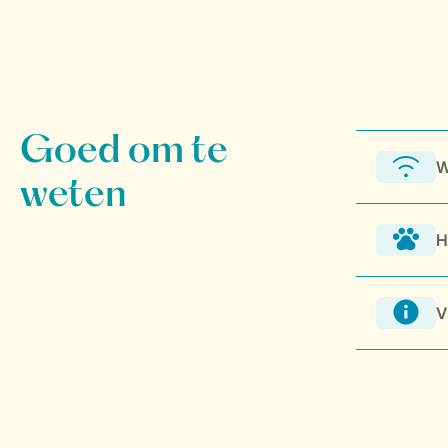
W
H
V