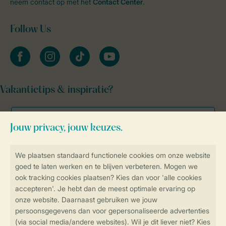
neem contact op met het
Contact Center
.
Follow Us
facebook
instagram
tiktok
youtube
Vakantietips & inspiratie?
Veilig en snel online boeken
Veilige gegevensoverdracht
Veilige betaling