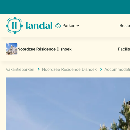
Parken
Best
Vakantieparken
Noordzee Résidence Dishoek
Accommodati