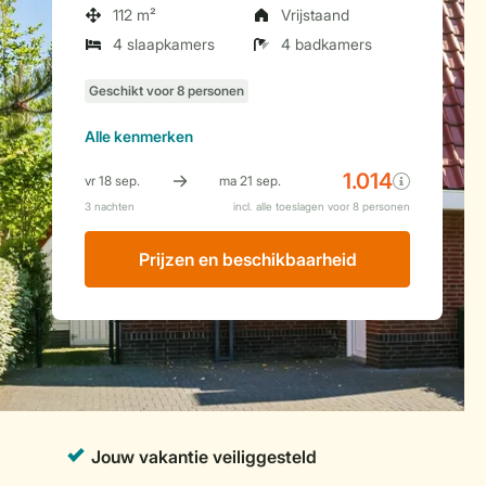
112 m²
Vrijstaand
4 slaapkamers
4 badkamers
Alle
kenmerken
Prijzen en beschikbaarheid