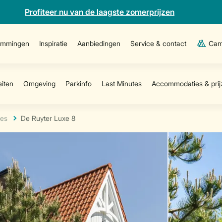
Profiteer nu van de laagste zomerprijzen
emmingen
Inspiratie
Aanbiedingen
Service & contact
Cam
es
De Ruyter Luxe 8