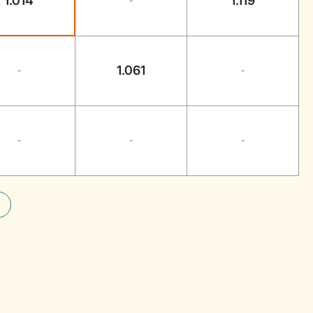
1.014
1.119
-
1.061
-
-
-
-
-