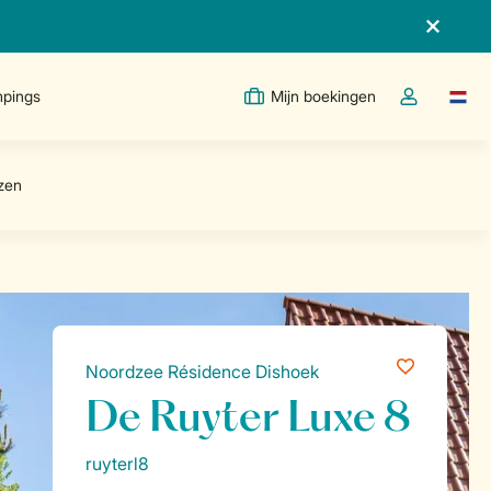
pings
Mijn boekingen
Taal w
Open de drop
Noordzee Résidence Dishoek
De Ruyter Luxe 8
ruyterl8