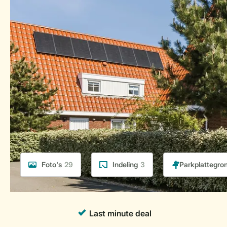
Foto's
29
Indeling
3