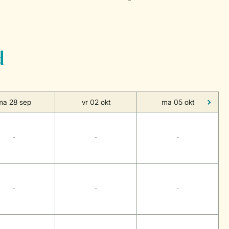
d
ma 28 sep
vr 02 okt
ma 05 okt
-
-
-
-
-
-