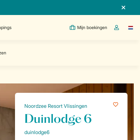
pings
Mijn boekingen
Taal w
Open de drop
Noordzee Resort Vlissingen
Duinlodge 6
duinlodge6