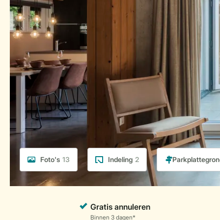
Foto's
13
Indeling
2